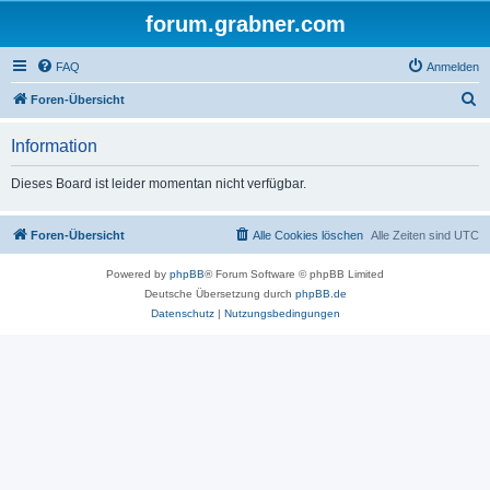
forum.grabner.com
FAQ
Anmelden
S
Foren-Übersicht
u
Information
c
h
Dieses Board ist leider momentan nicht verfügbar.
e
Foren-Übersicht
Alle Cookies löschen
Alle Zeiten sind
UTC
Powered by
phpBB
® Forum Software © phpBB Limited
Deutsche Übersetzung durch
phpBB.de
Datenschutz
|
Nutzungsbedingungen