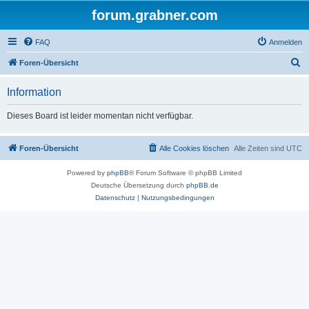
forum.grabner.com
FAQ
Anmelden
S
Foren-Übersicht
u
Information
c
h
Dieses Board ist leider momentan nicht verfügbar.
e
Foren-Übersicht
Alle Cookies löschen
Alle Zeiten sind
UTC
Powered by
phpBB
® Forum Software © phpBB Limited
Deutsche Übersetzung durch
phpBB.de
Datenschutz
|
Nutzungsbedingungen