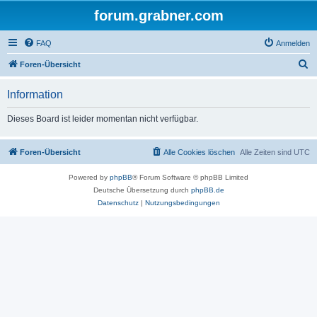
forum.grabner.com
FAQ
Anmelden
S
Foren-Übersicht
u
Information
c
h
Dieses Board ist leider momentan nicht verfügbar.
e
Foren-Übersicht
Alle Cookies löschen
Alle Zeiten sind
UTC
Powered by
phpBB
® Forum Software © phpBB Limited
Deutsche Übersetzung durch
phpBB.de
Datenschutz
|
Nutzungsbedingungen