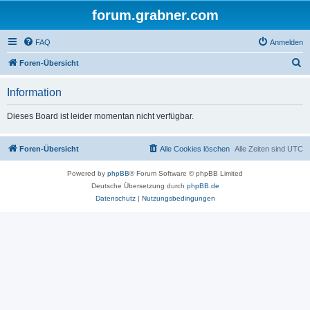
forum.grabner.com
FAQ
Anmelden
S
Foren-Übersicht
u
Information
c
h
Dieses Board ist leider momentan nicht verfügbar.
e
Foren-Übersicht
Alle Cookies löschen
Alle Zeiten sind
UTC
Powered by
phpBB
® Forum Software © phpBB Limited
Deutsche Übersetzung durch
phpBB.de
Datenschutz
|
Nutzungsbedingungen