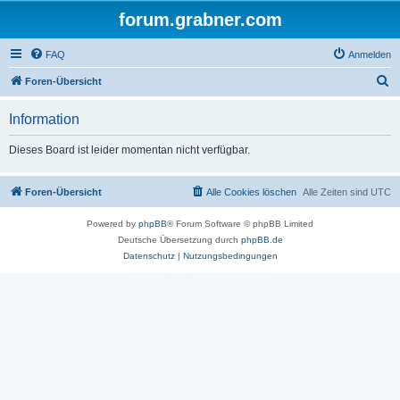
forum.grabner.com
FAQ
Anmelden
S
Foren-Übersicht
u
Information
c
h
Dieses Board ist leider momentan nicht verfügbar.
e
Foren-Übersicht
Alle Cookies löschen
Alle Zeiten sind
UTC
Powered by
phpBB
® Forum Software © phpBB Limited
Deutsche Übersetzung durch
phpBB.de
Datenschutz
|
Nutzungsbedingungen