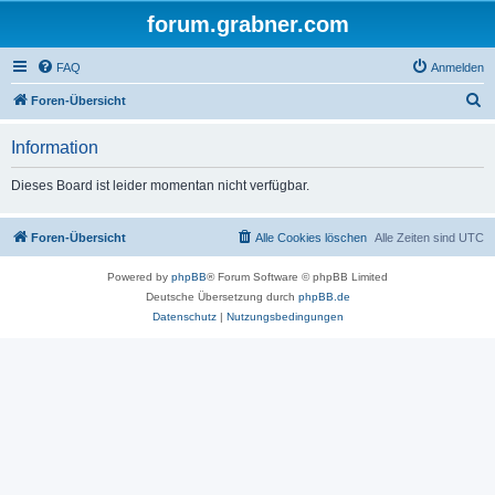
forum.grabner.com
FAQ
Anmelden
S
Foren-Übersicht
u
Information
c
h
Dieses Board ist leider momentan nicht verfügbar.
e
Foren-Übersicht
Alle Cookies löschen
Alle Zeiten sind
UTC
Powered by
phpBB
® Forum Software © phpBB Limited
Deutsche Übersetzung durch
phpBB.de
Datenschutz
|
Nutzungsbedingungen