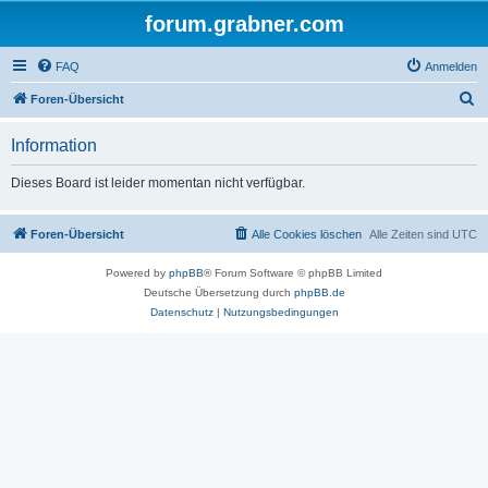
forum.grabner.com
FAQ
Anmelden
S
Foren-Übersicht
u
Information
c
h
Dieses Board ist leider momentan nicht verfügbar.
e
Foren-Übersicht
Alle Cookies löschen
Alle Zeiten sind
UTC
Powered by
phpBB
® Forum Software © phpBB Limited
Deutsche Übersetzung durch
phpBB.de
Datenschutz
|
Nutzungsbedingungen