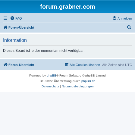
forum.grabner.com
FAQ
Anmelden
S
Foren-Übersicht
u
Information
c
h
Dieses Board ist leider momentan nicht verfügbar.
e
Foren-Übersicht
Alle Cookies löschen
Alle Zeiten sind
UTC
Powered by
phpBB
® Forum Software © phpBB Limited
Deutsche Übersetzung durch
phpBB.de
Datenschutz
|
Nutzungsbedingungen