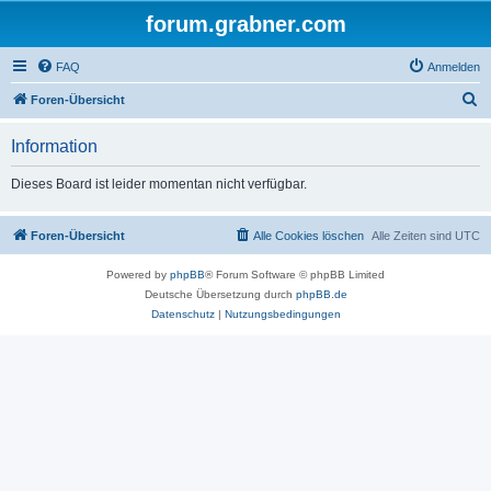
forum.grabner.com
FAQ
Anmelden
S
Foren-Übersicht
u
Information
c
h
Dieses Board ist leider momentan nicht verfügbar.
e
Foren-Übersicht
Alle Cookies löschen
Alle Zeiten sind
UTC
Powered by
phpBB
® Forum Software © phpBB Limited
Deutsche Übersetzung durch
phpBB.de
Datenschutz
|
Nutzungsbedingungen