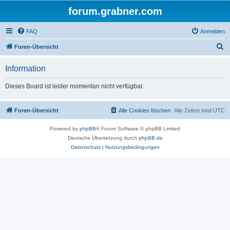
forum.grabner.com
FAQ
Anmelden
S
Foren-Übersicht
u
Information
c
h
Dieses Board ist leider momentan nicht verfügbar.
e
Foren-Übersicht
Alle Cookies löschen
Alle Zeiten sind
UTC
Powered by
phpBB
® Forum Software © phpBB Limited
Deutsche Übersetzung durch
phpBB.de
Datenschutz
|
Nutzungsbedingungen