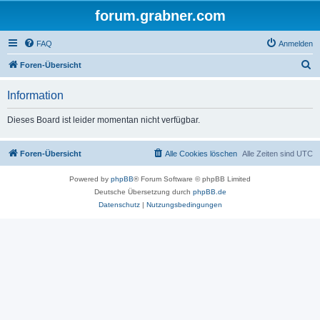
forum.grabner.com
FAQ
Anmelden
S
Foren-Übersicht
u
Information
c
h
Dieses Board ist leider momentan nicht verfügbar.
e
Foren-Übersicht
Alle Cookies löschen
Alle Zeiten sind
UTC
Powered by
phpBB
® Forum Software © phpBB Limited
Deutsche Übersetzung durch
phpBB.de
Datenschutz
|
Nutzungsbedingungen