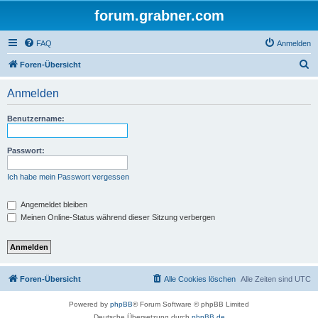
forum.grabner.com
FAQ
Anmelden
S
Foren-Übersicht
u
Anmelden
c
h
Benutzername:
e
Passwort:
Ich habe mein Passwort vergessen
Angemeldet bleiben
Meinen Online-Status während dieser Sitzung verbergen
Foren-Übersicht
Alle Cookies löschen
Alle Zeiten sind
UTC
Powered by
phpBB
® Forum Software © phpBB Limited
Deutsche Übersetzung durch
phpBB.de