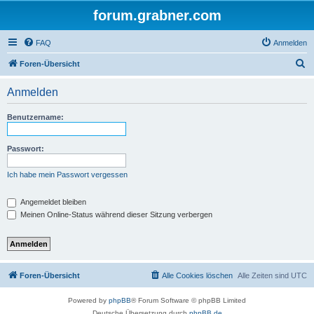
forum.grabner.com
FAQ
Anmelden
S
Foren-Übersicht
u
Anmelden
c
h
Benutzername:
e
Passwort:
Ich habe mein Passwort vergessen
Angemeldet bleiben
Meinen Online-Status während dieser Sitzung verbergen
Foren-Übersicht
Alle Cookies löschen
Alle Zeiten sind
UTC
Powered by
phpBB
® Forum Software © phpBB Limited
Deutsche Übersetzung durch
phpBB.de