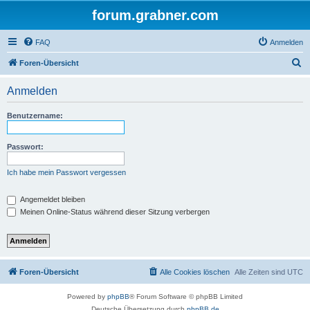
forum.grabner.com
FAQ
Anmelden
S
Foren-Übersicht
u
Anmelden
c
h
Benutzername:
e
Passwort:
Ich habe mein Passwort vergessen
Angemeldet bleiben
Meinen Online-Status während dieser Sitzung verbergen
Foren-Übersicht
Alle Cookies löschen
Alle Zeiten sind
UTC
Powered by
phpBB
® Forum Software © phpBB Limited
Deutsche Übersetzung durch
phpBB.de