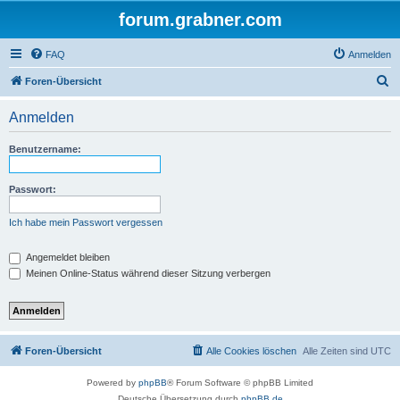
forum.grabner.com
FAQ
Anmelden
S
Foren-Übersicht
u
Anmelden
c
h
Benutzername:
e
Passwort:
Ich habe mein Passwort vergessen
Angemeldet bleiben
Meinen Online-Status während dieser Sitzung verbergen
Foren-Übersicht
Alle Cookies löschen
Alle Zeiten sind
UTC
Powered by
phpBB
® Forum Software © phpBB Limited
Deutsche Übersetzung durch
phpBB.de