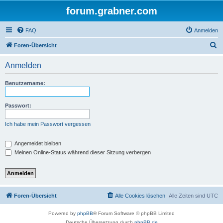
forum.grabner.com
FAQ
Anmelden
S
Foren-Übersicht
u
Anmelden
c
h
Benutzername:
e
Passwort:
Ich habe mein Passwort vergessen
Angemeldet bleiben
Meinen Online-Status während dieser Sitzung verbergen
Foren-Übersicht
Alle Cookies löschen
Alle Zeiten sind
UTC
Powered by
phpBB
® Forum Software © phpBB Limited
Deutsche Übersetzung durch
phpBB.de