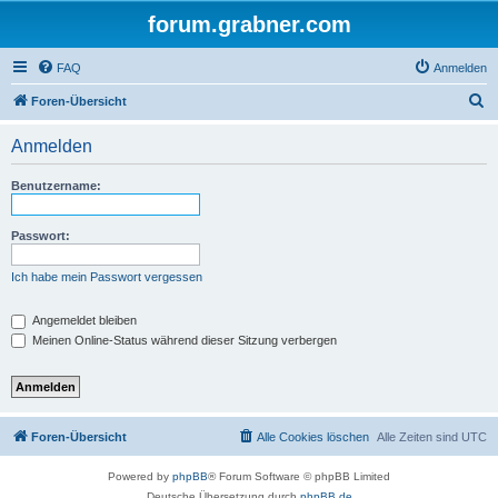
forum.grabner.com
FAQ
Anmelden
S
Foren-Übersicht
u
Anmelden
c
h
Benutzername:
e
Passwort:
Ich habe mein Passwort vergessen
Angemeldet bleiben
Meinen Online-Status während dieser Sitzung verbergen
Foren-Übersicht
Alle Cookies löschen
Alle Zeiten sind
UTC
Powered by
phpBB
® Forum Software © phpBB Limited
Deutsche Übersetzung durch
phpBB.de