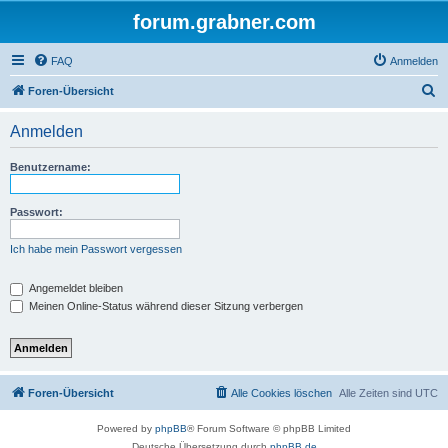
forum.grabner.com
FAQ
Anmelden
S
Foren-Übersicht
u
Anmelden
c
h
Benutzername:
e
Passwort:
Ich habe mein Passwort vergessen
Angemeldet bleiben
Meinen Online-Status während dieser Sitzung verbergen
Foren-Übersicht
Alle Cookies löschen
Alle Zeiten sind
UTC
Powered by
phpBB
® Forum Software © phpBB Limited
Deutsche Übersetzung durch
phpBB.de