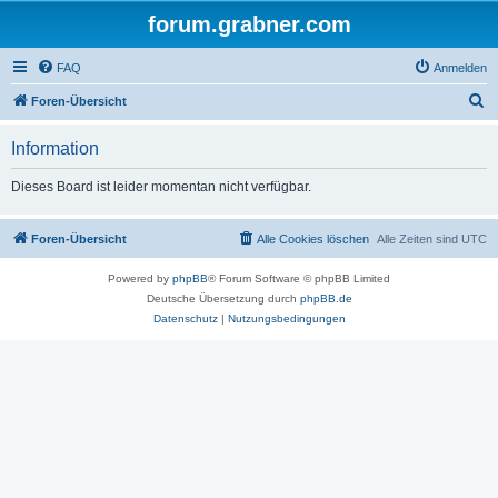
forum.grabner.com
FAQ
Anmelden
S
Foren-Übersicht
u
Information
c
h
Dieses Board ist leider momentan nicht verfügbar.
e
Foren-Übersicht
Alle Cookies löschen
Alle Zeiten sind
UTC
Powered by
phpBB
® Forum Software © phpBB Limited
Deutsche Übersetzung durch
phpBB.de
Datenschutz
|
Nutzungsbedingungen