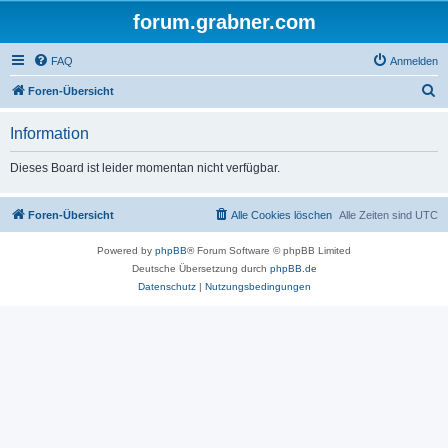
forum.grabner.com
FAQ
Anmelden
S
Foren-Übersicht
u
Information
c
h
Dieses Board ist leider momentan nicht verfügbar.
e
Foren-Übersicht
Alle Cookies löschen
Alle Zeiten sind
UTC
Powered by
phpBB
® Forum Software © phpBB Limited
Deutsche Übersetzung durch
phpBB.de
Datenschutz
|
Nutzungsbedingungen