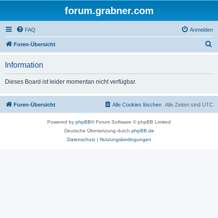
forum.grabner.com
FAQ
Anmelden
S
Foren-Übersicht
u
Information
c
h
Dieses Board ist leider momentan nicht verfügbar.
e
Foren-Übersicht
Alle Cookies löschen
Alle Zeiten sind
UTC
Powered by
phpBB
® Forum Software © phpBB Limited
Deutsche Übersetzung durch
phpBB.de
Datenschutz
|
Nutzungsbedingungen