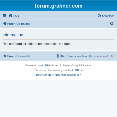
forum.grabner.com
FAQ
Anmelden
S
Foren-Übersicht
u
Information
c
h
Dieses Board ist leider momentan nicht verfügbar.
e
Foren-Übersicht
Alle Cookies löschen
Alle Zeiten sind
UTC
Powered by
phpBB
® Forum Software © phpBB Limited
Deutsche Übersetzung durch
phpBB.de
Datenschutz
|
Nutzungsbedingungen