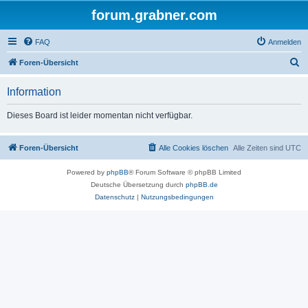
forum.grabner.com
FAQ
Anmelden
S
Foren-Übersicht
u
Information
c
h
Dieses Board ist leider momentan nicht verfügbar.
e
Foren-Übersicht
Alle Cookies löschen
Alle Zeiten sind
UTC
Powered by
phpBB
® Forum Software © phpBB Limited
Deutsche Übersetzung durch
phpBB.de
Datenschutz
|
Nutzungsbedingungen