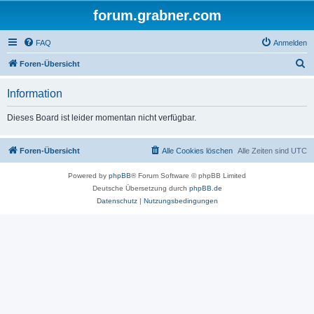
forum.grabner.com
FAQ
Anmelden
S
Foren-Übersicht
u
Information
c
h
Dieses Board ist leider momentan nicht verfügbar.
e
Foren-Übersicht
Alle Cookies löschen
Alle Zeiten sind
UTC
Powered by
phpBB
® Forum Software © phpBB Limited
Deutsche Übersetzung durch
phpBB.de
Datenschutz
|
Nutzungsbedingungen