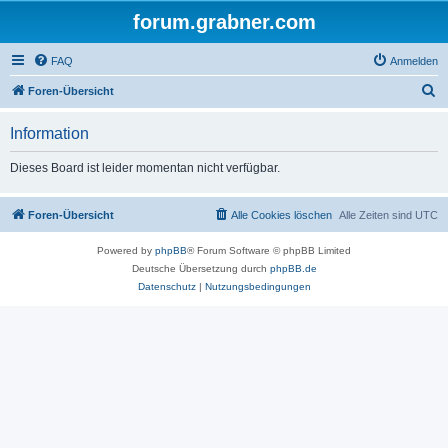
forum.grabner.com
FAQ
Anmelden
S
Foren-Übersicht
u
Information
c
h
Dieses Board ist leider momentan nicht verfügbar.
e
Foren-Übersicht
Alle Cookies löschen
Alle Zeiten sind
UTC
Powered by
phpBB
® Forum Software © phpBB Limited
Deutsche Übersetzung durch
phpBB.de
Datenschutz
|
Nutzungsbedingungen