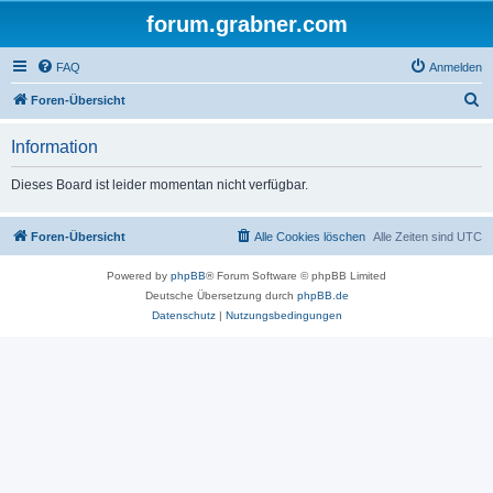
forum.grabner.com
FAQ
Anmelden
S
Foren-Übersicht
u
Information
c
h
Dieses Board ist leider momentan nicht verfügbar.
e
Foren-Übersicht
Alle Cookies löschen
Alle Zeiten sind
UTC
Powered by
phpBB
® Forum Software © phpBB Limited
Deutsche Übersetzung durch
phpBB.de
Datenschutz
|
Nutzungsbedingungen