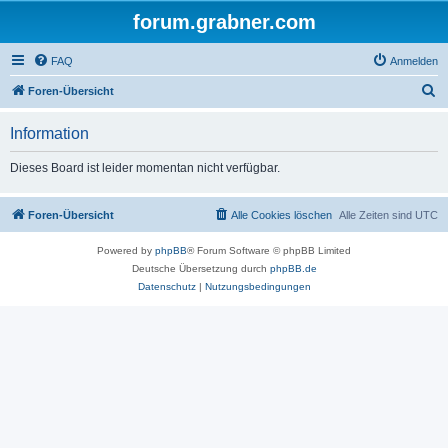
forum.grabner.com
FAQ
Anmelden
S
Foren-Übersicht
u
Information
c
h
Dieses Board ist leider momentan nicht verfügbar.
e
Foren-Übersicht
Alle Cookies löschen
Alle Zeiten sind
UTC
Powered by
phpBB
® Forum Software © phpBB Limited
Deutsche Übersetzung durch
phpBB.de
Datenschutz
|
Nutzungsbedingungen