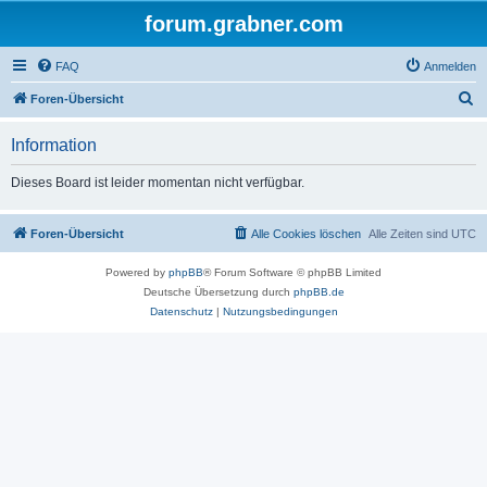
forum.grabner.com
FAQ
Anmelden
S
Foren-Übersicht
u
Information
c
h
Dieses Board ist leider momentan nicht verfügbar.
e
Foren-Übersicht
Alle Cookies löschen
Alle Zeiten sind
UTC
Powered by
phpBB
® Forum Software © phpBB Limited
Deutsche Übersetzung durch
phpBB.de
Datenschutz
|
Nutzungsbedingungen